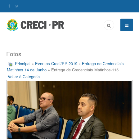
Fotos
Principal
»
Eventos Creci/PR 2019
»
Entrega de Credenciais -
Matinhos 14 de Junho
» Entrega de Credenciais Matinhos-115
Voltar à Categoria