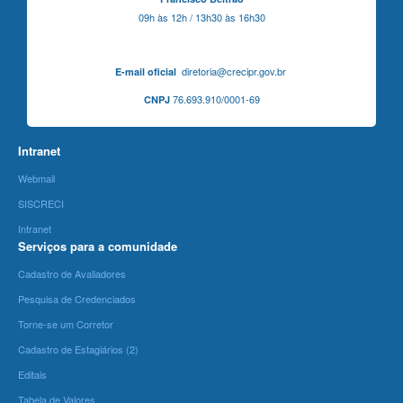
09h às 12h / 13h30 às 16h30
diretoria@crecipr.gov.br
E-mail oficial
76.693.910/0001-69
CNPJ
Intranet
Webmail
SISCRECI
Intranet
Serviços para a comunidade
Cadastro de Avaliadores
Pesquisa de Credenciados
Torne-se um Corretor
Cadastro de Estagiários (2)
Editais
Tabela de Valores