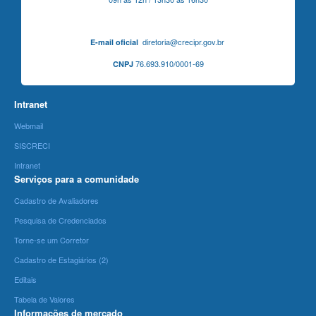
diretoria@crecipr.gov.br
E-mail oficial
76.693.910/0001-69
CNPJ
Intranet
Webmail
SISCRECI
Intranet
Serviços para a comunidade
Cadastro de Avaliadores
Pesquisa de Credenciados
Torne-se um Corretor
Cadastro de Estagiários (2)
Editais
Tabela de Valores
Informações de mercado