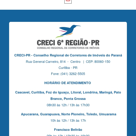
CRECI-PR - Conselho Regional de Corretores de Imóveis do Paraná
Rua General Carneiro, 814 - Centro | CEP: 80060-150
Curitiba - PR
Fone: (041) 3262-5505
HORÁRIO DE ATENDIMENTO
Cascavel,
Curitiba,
Foz do Iguaçu,
Litoral, Londrina, Maringá,
Pato
Branco,
Ponta Grossa
08h30 às 12h / 13h às 17h30
Apucarana,
Guarapuava,
Norte Pioneiro,
Toledo, Umuarama
10h às 12h / 13h às 17h
Francisco Beltrão
09h às 12h / 13h30 às 16h30