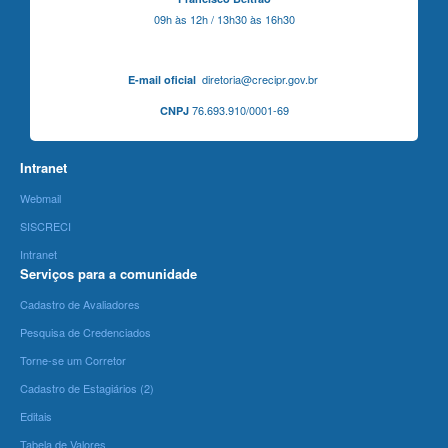
09h às 12h / 13h30 às 16h30
diretoria@crecipr.gov.br
E-mail oficial
76.693.910/0001-69
CNPJ
Intranet
Webmail
SISCRECI
Intranet
Serviços para a comunidade
Cadastro de Avaliadores
Pesquisa de Credenciados
Torne-se um Corretor
Cadastro de Estagiários (2)
Editais
Tabela de Valores