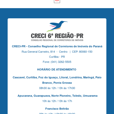
CRECI-PR - Conselho Regional de Corretores de Imóveis do Paraná
Rua General Carneiro, 814 - Centro | CEP: 80060-150
Curitiba - PR
Fone: (041) 3262-5505
HORÁRIO DE ATENDIMENTO
Cascavel,
Curitiba,
Foz do Iguaçu,
Litoral, Londrina, Maringá,
Pato
Branco,
Ponta Grossa
08h30 às 12h / 13h às 17h30
Apucarana,
Guarapuava,
Norte Pioneiro,
Toledo, Umuarama
10h às 12h / 13h às 17h
Francisco Beltrão
09h às 12h / 13h30 às 16h30