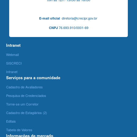
diretoria@crecipr.gov.br
E-mail oficial
76.693.910/0001-69
CNPJ
Intranet
Webmail
SISCRECI
Intranet
Serviços para a comunidade
Cadastro de Avaliadores
Pesquisa de Credenciados
Torne-se um Corretor
Cadastro de Estagiários (2)
Editais
Tabela de Valores
Informações de mercado