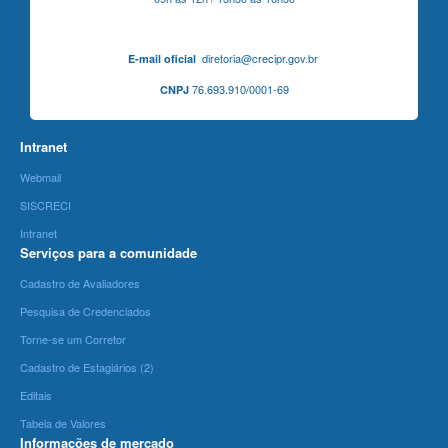
diretoria@crecipr.gov.br
E-mail oficial
76.693.910/0001-69
CNPJ
Intranet
Webmail
SISCRECI
Intranet
Serviços para a comunidade
Cadastro de Avaliadores
Pesquisa de Credenciados
Torne-se um Corretor
Cadastro de Estagiários (2)
Editais
Tabela de Valores
Informações de mercado