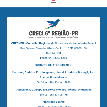
CRECI-PR - Conselho Regional de Corretores de Imóveis do Paraná
Rua General Carneiro, 814 - Centro | CEP: 80060-150
Curitiba - PR
Fone: (041) 3262-5505
HORÁRIO DE ATENDIMENTO
Cascavel,
Curitiba,
Foz do Iguaçu,
Litoral, Londrina, Maringá,
Pato
Branco,
Ponta Grossa
08h30 às 12h / 13h às 17h30
Apucarana,
Guarapuava,
Norte Pioneiro,
Toledo, Umuarama
10h às 12h / 13h às 17h
Francisco Beltrão
09h às 12h / 13h30 às 16h30