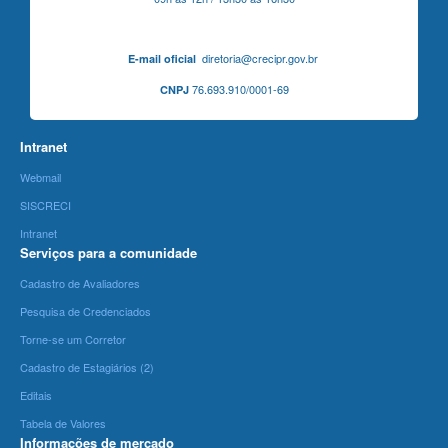
diretoria@crecipr.gov.br
E-mail oficial
76.693.910/0001-69
CNPJ
Intranet
Webmail
SISCRECI
Intranet
Serviços para a comunidade
Cadastro de Avaliadores
Pesquisa de Credenciados
Torne-se um Corretor
Cadastro de Estagiários (2)
Editais
Tabela de Valores
Informações de mercado