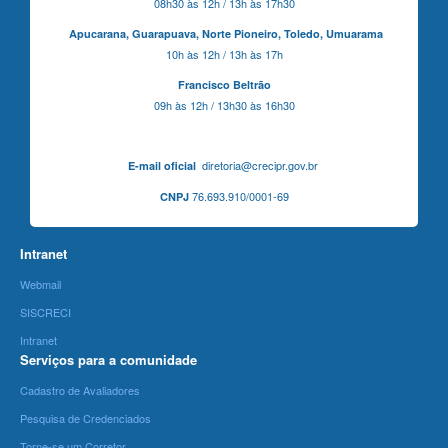
08h30 às 12h / 13h às 17h30
Apucarana,
Guarapuava,
Norte Pioneiro,
Toledo, Umuarama
10h às 12h / 13h às 17h
Francisco Beltrão
09h às 12h / 13h30 às 16h30
diretoria@crecipr.gov.br
E-mail oficial
76.693.910/0001-69
CNPJ
Intranet
Webmail
SISCRECI
Intranet
Serviços para a comunidade
Cadastro de Avaliadores
Pesquisa de Credenciados
Torne-se um Corretor