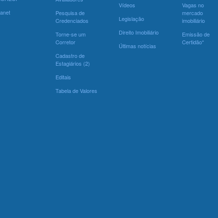
Vídeos
Vagas no
ranet
Pesquisa de
mercado
Legislação
Credenciados
imobiliário
Direito Imobiliário
Torne-se um
Emissão de
Corretor
Certidão*
Últimas notícias
Cadastro de
Estagiários (2)
Editais
Tabela de Valores