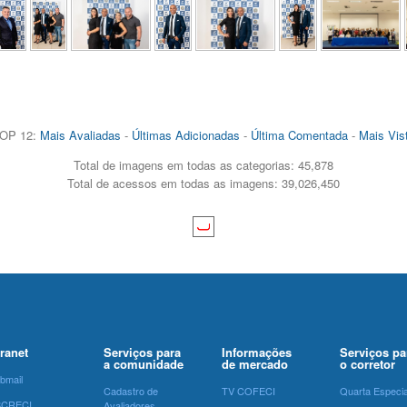
OP 12:
Mais Avaliadas
-
Últimas Adicionadas
-
Última Comentada
-
Mais Vis
Total de imagens em todas as categorias: 45,878
Total de acessos em todas as imagens: 39,026,450
tranet
Serviços para
Informações
Serviços pa
a comunidade
de mercado
o corretor
bmail
Cadastro de
TV COFECI
Quarta Especia
SCRECI
Avaliadores