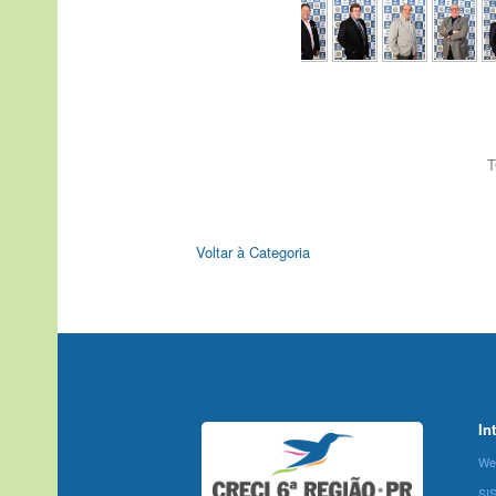
T
Voltar à Categoria
In
We
SI