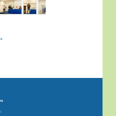
ta
ra
l