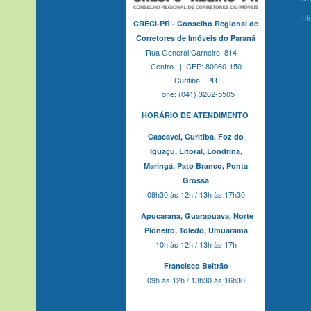
Int
CRECI-PR - Conselho Regional de
Corretores de Imóveis do Paraná
Rua General Carneiro, 814 -
Centro | CEP: 80060-150
Curitiba - PR
Fone: (041) 3262-5505
HORÁRIO DE ATENDIMENTO
Cascavel,
Curitiba,
Foz do
Iguaçu,
Litoral, Londrina,
Maringá,
Pato Branco,
Ponta
Grossa
08h30 às 12h / 13h às 17h30
Apucarana,
Guarapuava,
Norte
Pioneiro,
Toledo, Umuarama
10h às 12h / 13h às 17h
Francisco Beltrão
09h às 12h / 13h30 às 16h30