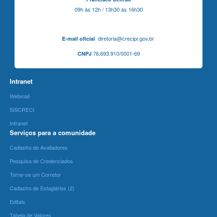
09h às 12h / 13h30 às 16h30
diretoria@crecipr.gov.br
E-mail oficial
76.693.910/0001-69
CNPJ
Intranet
Webmail
SISCRECI
Intranet
Serviços para a comunidade
Cadastro de Avaliadores
Pesquisa de Credenciados
Torne-se um Corretor
Cadastro de Estagiários (2)
Editais
Tabela de Valores