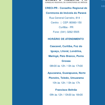
Int
CRECI-PR - Conselho Regional de
Corretores de Imóveis do Paraná
Rua General Carneiro, 814 -
Centro | CEP: 80060-150
Curitiba - PR
Fone: (041) 3262-5505
HORÁRIO DE ATENDIMENTO
Cascavel,
Curitiba,
Foz do
Iguaçu,
Litoral, Londrina,
Maringá,
Pato Branco,
Ponta
Grossa
08h30 às 12h / 13h às 17h30
Apucarana,
Guarapuava,
Norte
Pioneiro,
Toledo, Umuarama
10h às 12h / 13h às 17h
Francisco Beltrão
09h às 12h / 13h30 às 16h30