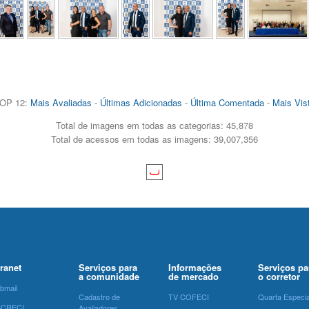
OP 12:
Mais Avaliadas
-
Últimas Adicionadas
-
Última Comentada
-
Mais Vis
Total de imagens em todas as categorias: 45,878
Total de acessos em todas as imagens: 39,007,356
tranet
Serviços para
Informações
Serviços pa
a comunidade
de mercado
o corretor
bmail
Cadastro de
TV COFECI
Quarta Especia
SCRECI
Avaliadores