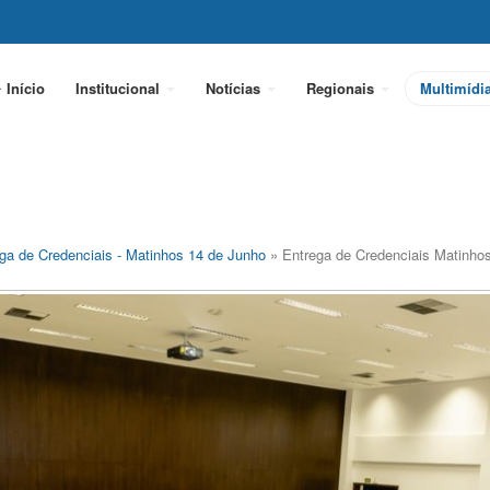
Início
Institucional
Notícias
Regionais
Multimídi
ga de Credenciais - Matinhos 14 de Junho
» Entrega de Credenciais Matinho