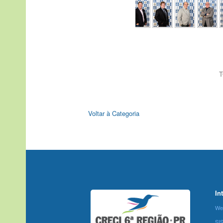
T
Voltar à Categoria
In
We
SI