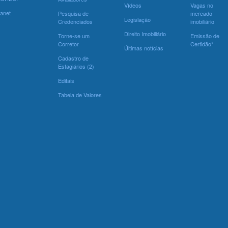
Vídeos
Vagas no
ranet
Pesquisa de
mercado
Legislação
Credenciados
imobiliário
Direito Imobiliário
Torne-se um
Emissão de
Corretor
Certidão*
Últimas notícias
Cadastro de
Estagiários (2)
Editais
Tabela de Valores