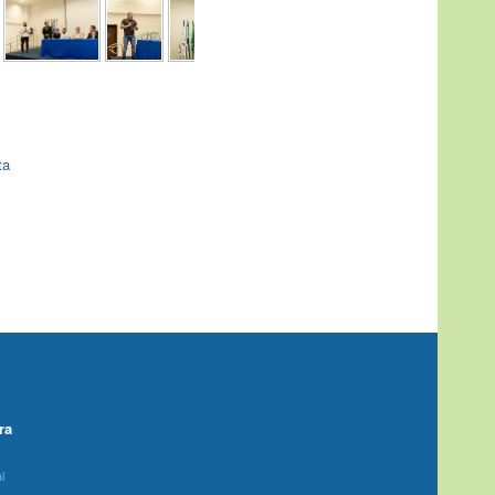
ta
ra
l