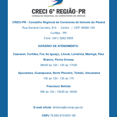
CRECI-PR - Conselho Regional de Corretores de Imóveis do Paraná
Rua General Carneiro, 814 - Centro | CEP: 80060-150
Curitiba - PR
Fone: (041) 3262-5505
HORÁRIO DE ATENDIMENTO
Cascavel,
Curitiba,
Foz do Iguaçu,
Litoral, Londrina, Maringá,
Pato
Branco,
Ponta Grossa
08h30 às 12h / 13h às 17h30
Apucarana,
Guarapuava,
Norte Pioneiro,
Toledo, Umuarama
10h às 12h / 13h às 17h
Francisco Beltrão
09h às 12h / 13h30 às 16h30
diretoria@crecipr.gov.br
E-mail oficial
76.693.910/0001-69
CNPJ