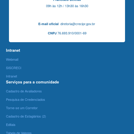
09h às 12h / 13h30 às 16h30
diretoria@crecipr.gov.br
E-mail oficial
76.693.910/0001-69
CNPJ
Intranet
Webmail
SISCRECI
Intranet
Serviços para a comunidade
Cadastro de Avaliadores
Pesquisa de Credenciados
Torne-se um Corretor
Cadastro de Estagiários (2)
Editais
Tabela de Valores