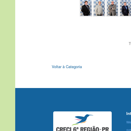
T
Voltar à Categoria
In
We
SI