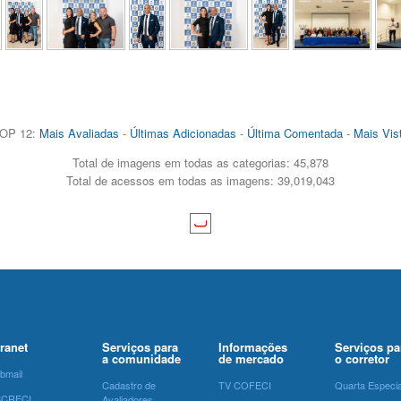
OP 12:
Mais Avaliadas
-
Últimas Adicionadas
-
Última Comentada
-
Mais Vis
Total de imagens em todas as categorias: 45,878
Total de acessos em todas as imagens: 39,019,043
tranet
Serviços para
Informações
Serviços pa
a comunidade
de mercado
o corretor
bmail
Cadastro de
TV COFECI
Quarta Especia
SCRECI
Avaliadores