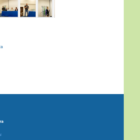
ta
ra
l