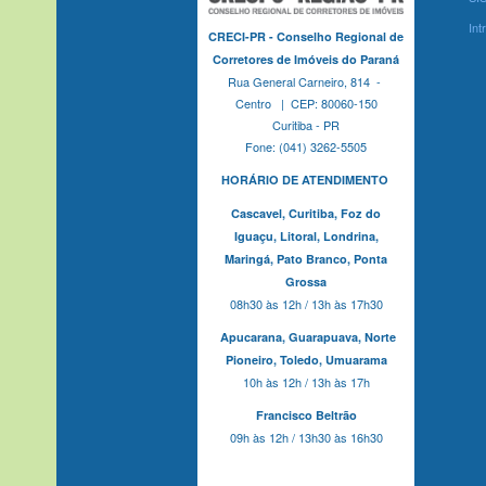
Int
CRECI-PR - Conselho Regional de
Corretores de Imóveis do Paraná
Rua General Carneiro, 814 -
Centro | CEP: 80060-150
Curitiba - PR
Fone: (041) 3262-5505
HORÁRIO DE ATENDIMENTO
Cascavel,
Curitiba,
Foz do
Iguaçu,
Litoral, Londrina,
Maringá,
Pato Branco,
Ponta
Grossa
08h30 às 12h / 13h às 17h30
Apucarana,
Guarapuava,
Norte
Pioneiro,
Toledo, Umuarama
10h às 12h / 13h às 17h
Francisco Beltrão
09h às 12h / 13h30 às 16h30