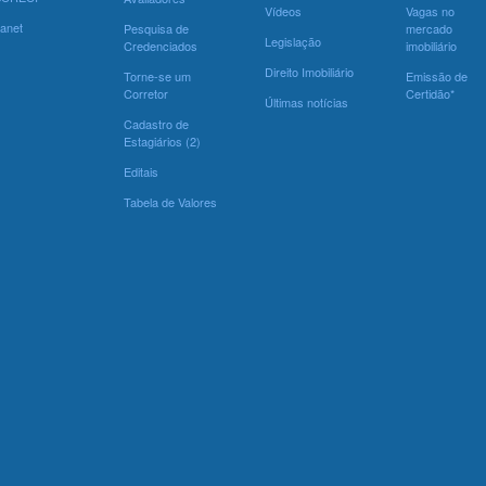
Vídeos
Vagas no
ranet
Pesquisa de
mercado
Legislação
Credenciados
imobiliário
Direito Imobiliário
Torne-se um
Emissão de
Corretor
Certidão*
Últimas notícias
Cadastro de
Estagiários (2)
Editais
Tabela de Valores