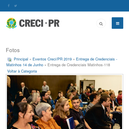
Fotos
Principal
»
Eventos Creci/PR 2019
»
Entrega de Credenciais -
Matinhos 14 de Junho
» Entrega de Credenciais Matinhos-118
Voltar à Categoria