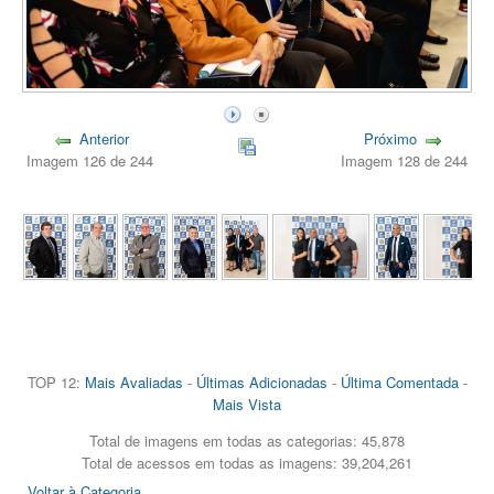
Anterior
Próximo
Imagem 126 de 244
Imagem 128 de 244
TOP 12:
Mais Avaliadas
-
Últimas Adicionadas
-
Última Comentada
-
Mais Vista
Total de imagens em todas as categorias: 45,878
Total de acessos em todas as imagens: 39,204,261
Voltar à Categoria