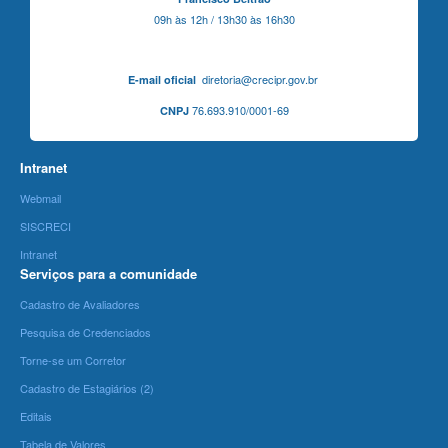
09h às 12h / 13h30 às 16h30
diretoria@crecipr.gov.br
E-mail oficial
76.693.910/0001-69
CNPJ
Intranet
Webmail
SISCRECI
Intranet
Serviços para a comunidade
Cadastro de Avaliadores
Pesquisa de Credenciados
Torne-se um Corretor
Cadastro de Estagiários (2)
Editais
Tabela de Valores