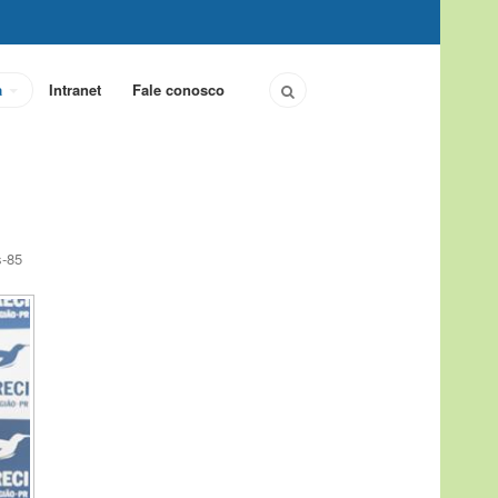
a
Intranet
Fale conosco
s-85