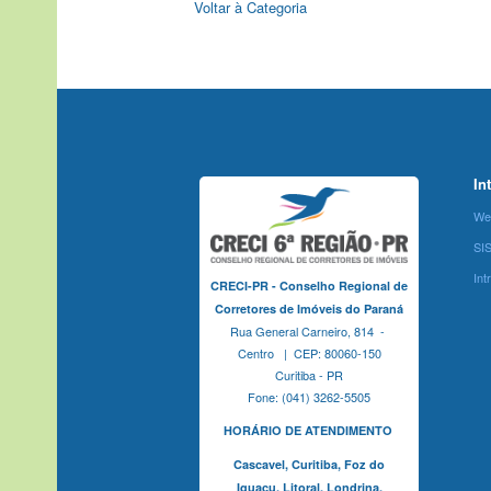
Voltar à Categoria
In
We
SI
Int
CRECI-PR - Conselho Regional de
Corretores de Imóveis do Paraná
Rua General Carneiro, 814 -
Centro | CEP: 80060-150
Curitiba - PR
Fone: (041) 3262-5505
HORÁRIO DE ATENDIMENTO
Cascavel,
Curitiba,
Foz do
Iguaçu,
Litoral, Londrina,