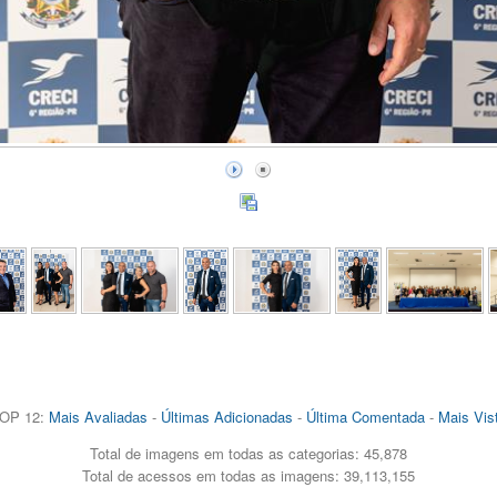
OP 12:
Mais Avaliadas
-
Últimas Adicionadas
-
Última Comentada
-
Mais Vis
Total de imagens em todas as categorias: 45,878
Total de acessos em todas as imagens: 39,113,155