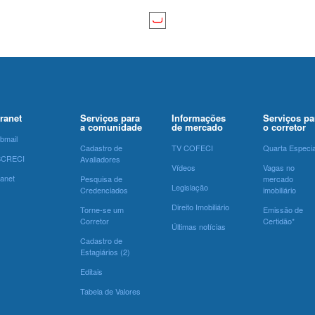
tranet
Serviços para
Informações
Serviços pa
a comunidade
de mercado
o corretor
bmail
Cadastro de
TV COFECI
Quarta Especia
SCRECI
Avaliadores
Vídeos
Vagas no
ranet
Pesquisa de
mercado
Legislação
Credenciados
imobiliário
Direito Imobiliário
Torne-se um
Emissão de
Corretor
Certidão*
Últimas notícias
Cadastro de
Estagiários (2)
Editais
Tabela de Valores