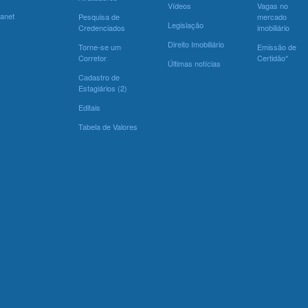
Vídeos
Vagas no
ranet
Pesquisa de
mercado
Legislação
Credenciados
imobiliário
Direito Imobiliário
Torne-se um
Emissão de
Corretor
Certidão*
Últimas notícias
Cadastro de
Estagiários (2)
Editais
Tabela de Valores