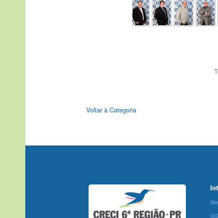
T
Voltar à Categoria
In
We
SI