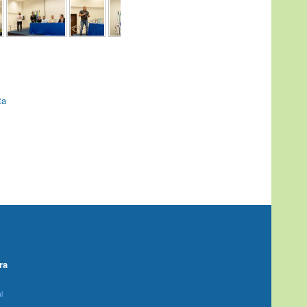
ta
ra
l