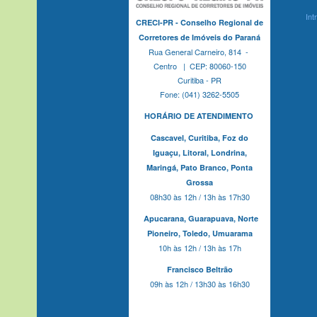
Int
CRECI-PR - Conselho Regional de
Corretores de Imóveis do Paraná
Rua General Carneiro, 814 -
Centro | CEP: 80060-150
Curitiba - PR
Fone: (041) 3262-5505
HORÁRIO DE ATENDIMENTO
Cascavel,
Curitiba,
Foz do
Iguaçu,
Litoral, Londrina,
Maringá,
Pato Branco,
Ponta
Grossa
08h30 às 12h / 13h às 17h30
Apucarana,
Guarapuava,
Norte
Pioneiro,
Toledo, Umuarama
10h às 12h / 13h às 17h
Francisco Beltrão
09h às 12h / 13h30 às 16h30