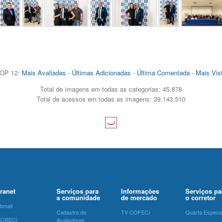
OP 12:
Mais Avaliadas
-
Últimas Adicionadas
-
Última Comentada
-
Mais Vis
Total de imagens em todas as categorias: 45,878
Total de acessos em todas as imagens: 39,143,510
tranet
Serviços para
Informações
Serviços pa
a comunidade
de mercado
o corretor
bmail
Cadastro de
TV COFECI
Quarta Especia
SCRECI
Avaliadores