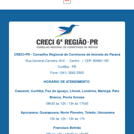
CRECI-PR - Conselho Regional de Corretores de Imóveis do Paraná
Rua General Carneiro, 814 - Centro | CEP: 80060-150
Curitiba - PR
Fone: (041) 3262-5505
HORÁRIO DE ATENDIMENTO
Cascavel,
Curitiba,
Foz do Iguaçu,
Litoral, Londrina, Maringá,
Pato
Branco,
Ponta Grossa
08h30 às 12h / 13h às 17h30
Apucarana,
Guarapuava,
Norte Pioneiro,
Toledo, Umuarama
10h às 12h / 13h às 17h
Francisco Beltrão
09h às 12h / 13h30 às 16h30