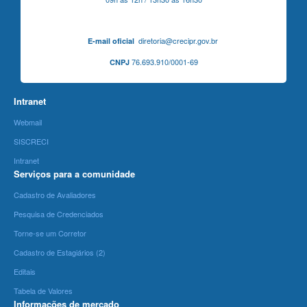
diretoria@crecipr.gov.br
E-mail oficial
76.693.910/0001-69
CNPJ
Intranet
Webmail
SISCRECI
Intranet
Serviços para a comunidade
Cadastro de Avaliadores
Pesquisa de Credenciados
Torne-se um Corretor
Cadastro de Estagiários (2)
Editais
Tabela de Valores
Informações de mercado