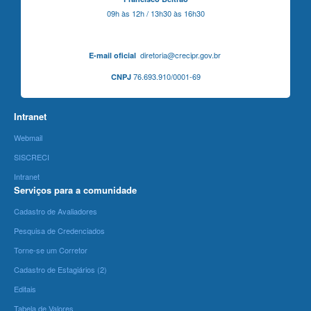
09h às 12h / 13h30 às 16h30
diretoria@crecipr.gov.br
E-mail oficial
76.693.910/0001-69
CNPJ
Intranet
Webmail
SISCRECI
Intranet
Serviços para a comunidade
Cadastro de Avaliadores
Pesquisa de Credenciados
Torne-se um Corretor
Cadastro de Estagiários (2)
Editais
Tabela de Valores