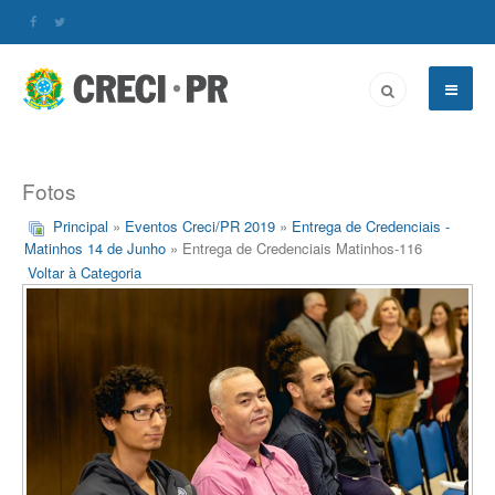
Fotos
Principal
»
Eventos Creci/PR 2019
»
Entrega de Credenciais -
Matinhos 14 de Junho
» Entrega de Credenciais Matinhos-116
Voltar à Categoria