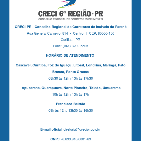
CRECI-PR - Conselho Regional de Corretores de Imóveis do Paraná
Rua General Carneiro, 814 - Centro | CEP: 80060-150
Curitiba - PR
Fone: (041) 3262-5505
HORÁRIO DE ATENDIMENTO
Cascavel,
Curitiba,
Foz do Iguaçu,
Litoral, Londrina, Maringá,
Pato
Branco,
Ponta Grossa
08h30 às 12h / 13h às 17h30
Apucarana,
Guarapuava,
Norte Pioneiro,
Toledo, Umuarama
10h às 12h / 13h às 17h
Francisco Beltrão
09h às 12h / 13h30 às 16h30
diretoria@crecipr.gov.br
E-mail oficial
76.693.910/0001-69
CNPJ