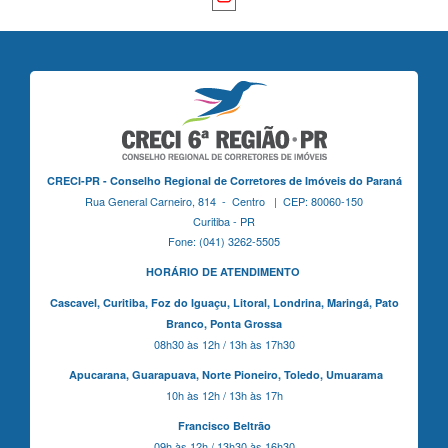
CRECI-PR - Conselho Regional de Corretores de Imóveis do Paraná
Rua General Carneiro, 814 - Centro | CEP: 80060-150
Curitiba - PR
Fone: (041) 3262-5505
HORÁRIO DE ATENDIMENTO
Cascavel,
Curitiba,
Foz do Iguaçu,
Litoral, Londrina, Maringá,
Pato
Branco,
Ponta Grossa
08h30 às 12h / 13h às 17h30
Apucarana,
Guarapuava,
Norte Pioneiro,
Toledo, Umuarama
10h às 12h / 13h às 17h
Francisco Beltrão
09h às 12h / 13h30 às 16h30