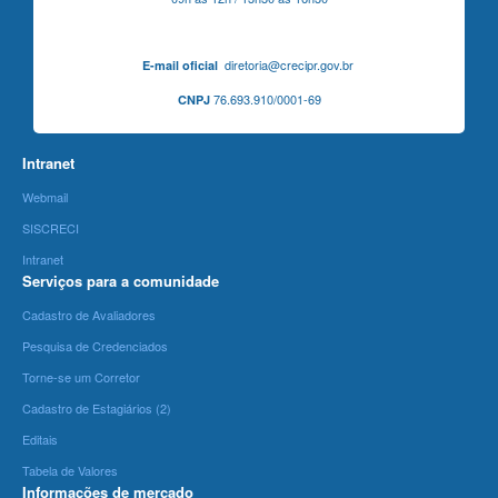
diretoria@crecipr.gov.br
E-mail oficial
76.693.910/0001-69
CNPJ
Intranet
Webmail
SISCRECI
Intranet
Serviços para a comunidade
Cadastro de Avaliadores
Pesquisa de Credenciados
Torne-se um Corretor
Cadastro de Estagiários (2)
Editais
Tabela de Valores
Informações de mercado