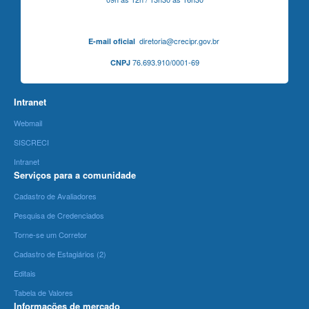
diretoria@crecipr.gov.br
E-mail oficial
76.693.910/0001-69
CNPJ
Intranet
Webmail
SISCRECI
Intranet
Serviços para a comunidade
Cadastro de Avaliadores
Pesquisa de Credenciados
Torne-se um Corretor
Cadastro de Estagiários (2)
Editais
Tabela de Valores
Informações de mercado