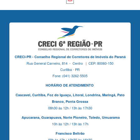
CRECI-PR - Conselho Regional de Corretores de Imóveis do Paraná
Rua General Carneiro, 814 - Centro | CEP: 80060-150
Curitiba - PR
Fone: (041) 3262-5505
HORÁRIO DE ATENDIMENTO
Cascavel,
Curitiba,
Foz do Iguaçu,
Litoral, Londrina, Maringá,
Pato
Branco,
Ponta Grossa
08h30 às 12h / 13h às 17h30
Apucarana,
Guarapuava,
Norte Pioneiro,
Toledo, Umuarama
10h às 12h / 13h às 17h
Francisco Beltrão
09h às 12h / 13h30 às 16h30