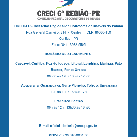
CRECI-PR - Conselho Regional de Corretores de Imóveis do Paraná
Rua General Carneiro, 814 - Centro | CEP: 80060-150
Curitiba - PR
Fone: (041) 3262-5505
HORÁRIO DE ATENDIMENTO
Cascavel,
Curitiba,
Foz do Iguaçu,
Litoral, Londrina, Maringá,
Pato
Branco,
Ponta Grossa
08h30 às 12h / 13h às 17h30
Apucarana,
Guarapuava,
Norte Pioneiro,
Toledo, Umuarama
10h às 12h / 13h às 17h
Francisco Beltrão
09h às 12h / 13h30 às 16h30
diretoria@crecipr.gov.br
E-mail oficial
76.693.910/0001-69
CNPJ