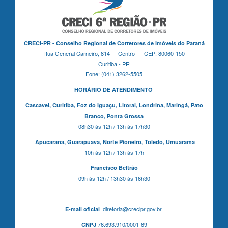
CRECI-PR - Conselho Regional de Corretores de Imóveis do Paraná
Rua General Carneiro, 814 - Centro | CEP: 80060-150
Curitiba - PR
Fone: (041) 3262-5505
HORÁRIO DE ATENDIMENTO
Cascavel,
Curitiba,
Foz do Iguaçu,
Litoral, Londrina, Maringá,
Pato
Branco,
Ponta Grossa
08h30 às 12h / 13h às 17h30
Apucarana,
Guarapuava,
Norte Pioneiro,
Toledo, Umuarama
10h às 12h / 13h às 17h
Francisco Beltrão
09h às 12h / 13h30 às 16h30
diretoria@crecipr.gov.br
E-mail oficial
76.693.910/0001-69
CNPJ