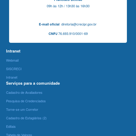
09h às 12h / 13h30 às 16h30
diretoria@crecipr.gov.br
E-mail oficial
76.693.910/0001-69
CNPJ
Intranet
Webmail
SISCRECI
Intranet
Serviços para a comunidade
Cadastro de Avaliadores
Pesquisa de Credenciados
Torne-se um Corretor
Cadastro de Estagiários (2)
Editais
Tabela de Valores