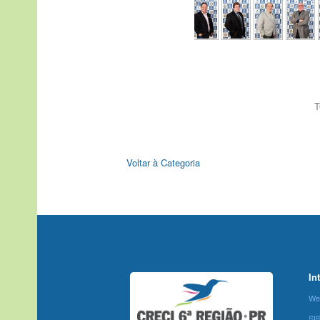
T
Voltar à Categoria
In
We
SI