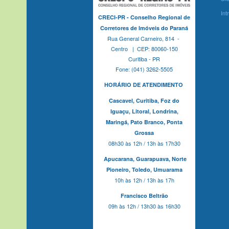
Int
CRECI-PR - Conselho Regional de
Corretores de Imóveis do Paraná
Rua General Carneiro, 814 -
Centro | CEP: 80060-150
Curitiba - PR
Fone: (041) 3262-5505
HORÁRIO DE ATENDIMENTO
Cascavel,
Curitiba,
Foz do
Iguaçu,
Litoral, Londrina,
Maringá,
Pato Branco,
Ponta
Grossa
08h30 às 12h / 13h às 17h30
Apucarana,
Guarapuava,
Norte
Pioneiro,
Toledo, Umuarama
10h às 12h / 13h às 17h
Francisco Beltrão
09h às 12h / 13h30 às 16h30