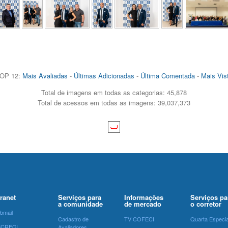
OP 12:
Mais Avaliadas
-
Últimas Adicionadas
-
Última Comentada
-
Mais Vis
Total de imagens em todas as categorias: 45,878
Total de acessos em todas as imagens: 39,037,373
tranet
Serviços para
Informações
Serviços pa
a comunidade
de mercado
o corretor
bmail
Cadastro de
TV COFECI
Quarta Especia
SCRECI
Avaliadores