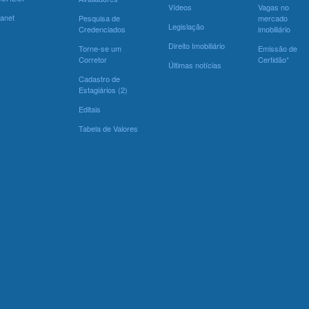
Vídeos
Vagas no
ranet
Pesquisa de
mercado
Legislação
Credenciados
imobiliário
Direito Imobiliário
Torne-se um
Emissão de
Corretor
Certidão*
Últimas notícias
Cadastro de
Estagiários (2)
Editais
Tabela de Valores