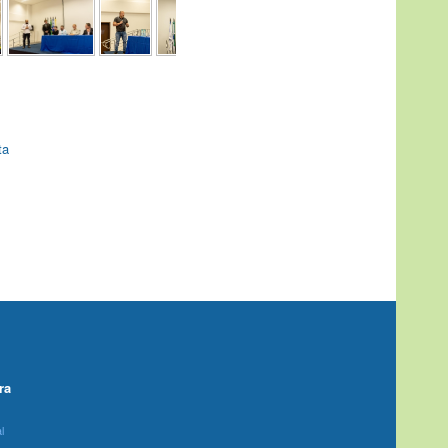
ta
ra
l