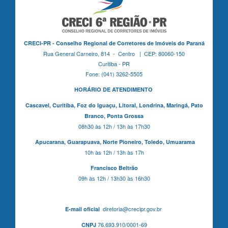
CRECI-PR - Conselho Regional de Corretores de Imóveis do Paraná
Rua General Carneiro, 814 - Centro | CEP: 80060-150
Curitiba - PR
Fone: (041) 3262-5505
HORÁRIO DE ATENDIMENTO
Cascavel,
Curitiba,
Foz do Iguaçu,
Litoral, Londrina, Maringá,
Pato
Branco,
Ponta Grossa
08h30 às 12h / 13h às 17h30
Apucarana,
Guarapuava,
Norte Pioneiro,
Toledo, Umuarama
10h às 12h / 13h às 17h
Francisco Beltrão
09h às 12h / 13h30 às 16h30
diretoria@crecipr.gov.br
E-mail oficial
76.693.910/0001-69
CNPJ