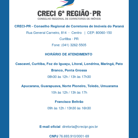
CRECI-PR - Conselho Regional de Corretores de Imóveis do Paraná
Rua General Carneiro, 814 - Centro | CEP: 80060-150
Curitiba - PR
Fone: (041) 3262-5505
HORÁRIO DE ATENDIMENTO
Cascavel,
Curitiba,
Foz do Iguaçu,
Litoral, Londrina, Maringá,
Pato
Branco,
Ponta Grossa
08h30 às 12h / 13h às 17h30
Apucarana,
Guarapuava,
Norte Pioneiro,
Toledo, Umuarama
10h às 12h / 13h às 17h
Francisco Beltrão
09h às 12h / 13h30 às 16h30
diretoria@crecipr.gov.br
E-mail oficial
76.693.910/0001-69
CNPJ