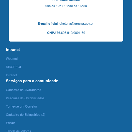
09h às 12h / 13h30 às 16h30
diretoria@crecipr.gov.br
E-mail oficial
76.693.910/0001-69
CNPJ
Intranet
Webmail
SISCRECI
Intranet
Serviços para a comunidade
Cadastro de Avaliadores
Pesquisa de Credenciados
Torne-se um Corretor
Cadastro de Estagiários (2)
Editais
Tabela de Valores