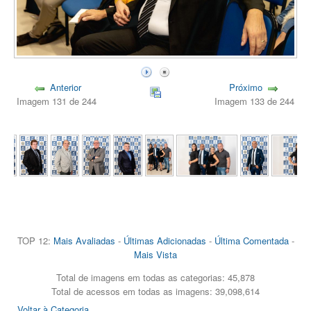
Anterior
Próximo
Imagem 131 de 244
Imagem 133 de 244
TOP 12:
Mais Avaliadas
-
Últimas Adicionadas
-
Última Comentada
-
Mais Vista
Total de imagens em todas as categorias: 45,878
Total de acessos em todas as imagens: 39,098,614
Voltar à Categoria