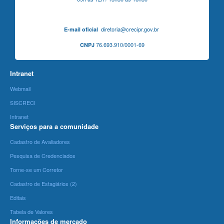
diretoria@crecipr.gov.br
E-mail oficial
76.693.910/0001-69
CNPJ
Intranet
Webmail
SISCRECI
Intranet
Serviços para a comunidade
Cadastro de Avaliadores
Pesquisa de Credenciados
Torne-se um Corretor
Cadastro de Estagiários (2)
Editais
Tabela de Valores
Informações de mercado