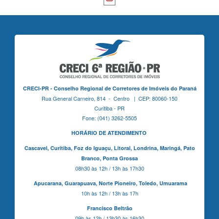
CRECI-PR - Conselho Regional de Corretores de Imóveis do Paraná
Rua General Carneiro, 814 - Centro | CEP: 80060-150
Curitiba - PR
Fone: (041) 3262-5505
HORÁRIO DE ATENDIMENTO
Cascavel,
Curitiba,
Foz do Iguaçu,
Litoral, Londrina, Maringá,
Pato
Branco,
Ponta Grossa
08h30 às 12h / 13h às 17h30
Apucarana,
Guarapuava,
Norte Pioneiro,
Toledo, Umuarama
10h às 12h / 13h às 17h
Francisco Beltrão
09h às 12h / 13h30 às 16h30