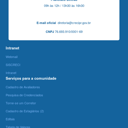
09h às 12h / 13h30 às 16h30
diretoria@crecipr.gov.br
E-mail oficial
76.693.910/0001-69
CNPJ
Intranet
Webmail
SISCRECI
Intranet
Serviços para a comunidade
Cadastro de Avaliadores
Pesquisa de Credenciados
Torne-se um Corretor
Cadastro de Estagiários (2)
Editais
Tabela de Valores