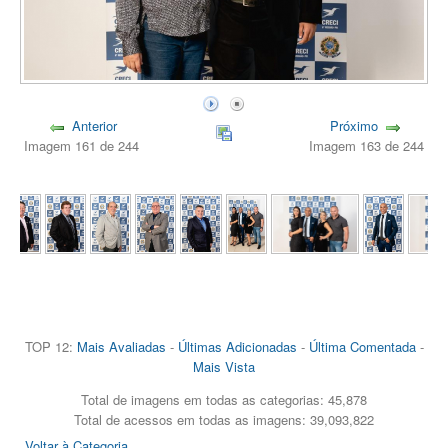
Anterior
Próximo
Imagem 161 de 244
Imagem 163 de 244
TOP 12:
Mais Avaliadas
-
Últimas Adicionadas
-
Última Comentada
-
Mais Vista
Total de imagens em todas as categorias: 45,878
Total de acessos em todas as imagens: 39,093,822
Voltar à Categoria