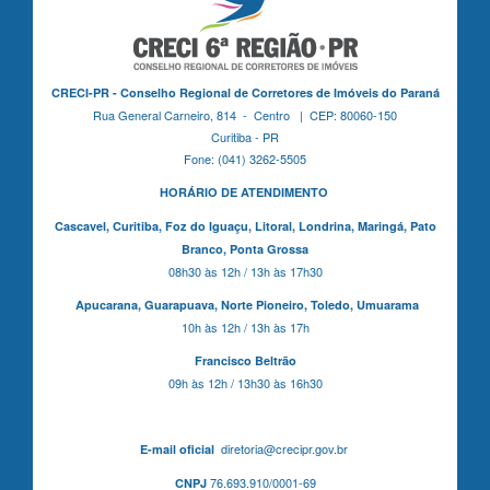
CRECI-PR - Conselho Regional de Corretores de Imóveis do Paraná
Rua General Carneiro, 814 - Centro | CEP: 80060-150
Curitiba - PR
Fone: (041) 3262-5505
HORÁRIO DE ATENDIMENTO
Cascavel,
Curitiba,
Foz do Iguaçu,
Litoral, Londrina, Maringá,
Pato
Branco,
Ponta Grossa
08h30 às 12h / 13h às 17h30
Apucarana,
Guarapuava,
Norte Pioneiro,
Toledo, Umuarama
10h às 12h / 13h às 17h
Francisco Beltrão
09h às 12h / 13h30 às 16h30
diretoria@crecipr.gov.br
E-mail oficial
76.693.910/0001-69
CNPJ