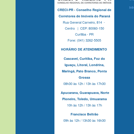
Int
CRECI-PR - Conselho Regional de
Corretores de Imóveis do Paraná
Rua General Carneiro, 814 -
Centro | CEP: 80060-150
Curitiba - PR
Fone: (041) 3262-5505
HORÁRIO DE ATENDIMENTO
Cascavel,
Curitiba,
Foz do
Iguaçu,
Litoral, Londrina,
Maringá,
Pato Branco,
Ponta
Grossa
08h30 às 12h / 13h às 17h30
Apucarana,
Guarapuava,
Norte
Pioneiro,
Toledo, Umuarama
10h às 12h / 13h às 17h
Francisco Beltrão
09h às 12h / 13h30 às 16h30