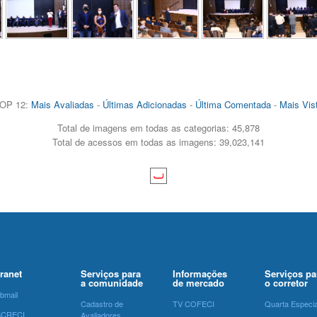
OP 12:
Mais Avaliadas
-
Últimas Adicionadas
-
Última Comentada
-
Mais Vis
Total de imagens em todas as categorias: 45,878
Total de acessos em todas as imagens: 39,023,141
tranet
Serviços para
Informações
Serviços pa
a comunidade
de mercado
o corretor
bmail
Cadastro de
TV COFECI
Quarta Especia
SCRECI
Avaliadores