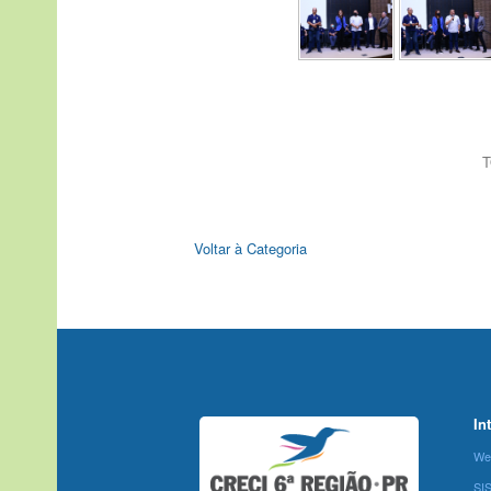
T
Voltar à Categoria
In
We
SI