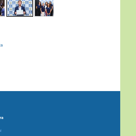
ta
ra
l