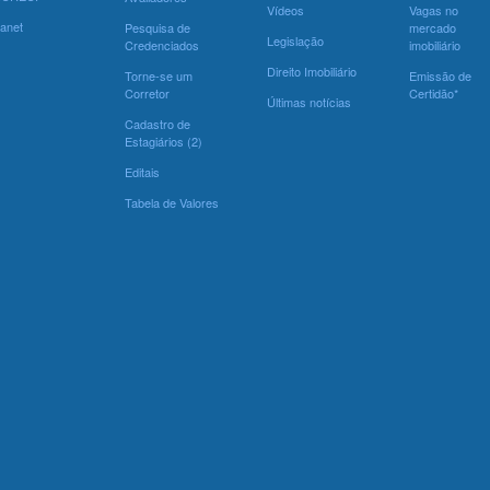
Vídeos
Vagas no
ranet
Pesquisa de
mercado
Legislação
Credenciados
imobiliário
Direito Imobiliário
Torne-se um
Emissão de
Corretor
Certidão*
Últimas notícias
Cadastro de
Estagiários (2)
Editais
Tabela de Valores