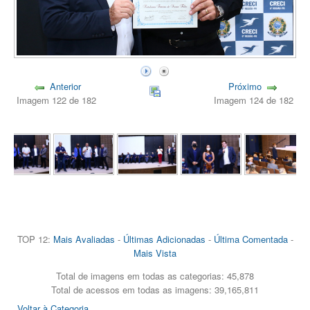
Anterior
Próximo
Imagem 122 de 182
Imagem 124 de 182
TOP 12:
Mais Avaliadas
-
Últimas Adicionadas
-
Última Comentada
-
Mais Vista
Total de imagens em todas as categorias: 45,878
Total de acessos em todas as imagens: 39,165,811
Voltar à Categoria