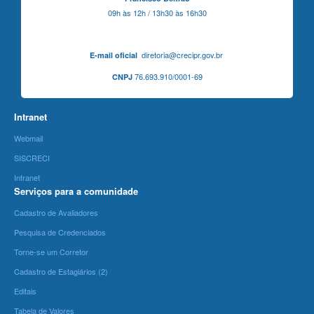
09h às 12h / 13h30 às 16h30
diretoria@crecipr.gov.br
E-mail oficial
76.693.910/0001-69
CNPJ
Intranet
Webmail
SISCRECI
Intranet
Serviços para a comunidade
Cadastro de Avaliadores
Pesquisa de Credenciados
Torne-se um Corretor
Cadastro de Estagiários (2)
Editais
Tabela de Valores