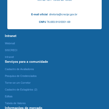
diretoria@crecipr.gov.br
E-mail oficial
76.693.910/0001-69
CNPJ
Intranet
Webmail
SISCRECI
Intranet
Serviços para a comunidade
Cadastro de Avaliadores
Pesquisa de Credenciados
Torne-se um Corretor
Cadastro de Estagiários (2)
Editais
Tabela de Valores
Informações de mercado