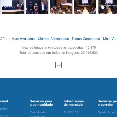
OP 12:
Mais Avaliadas
-
Últimas Adicionadas
-
Última Comentada
-
Mais Vis
Total de imagens em todas as categorias: 45,878
Total de acessos em todas as imagens: 39,016,522
tranet
Serviços para
Informações
Serviços pa
a comunidade
de mercado
o corretor
bmail
Cadastro de
TV COFECI
Quarta Especia
SCRECI
Avaliadores