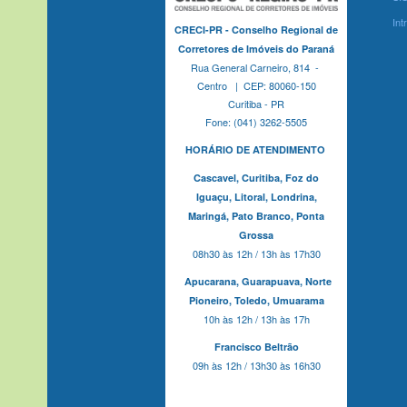
Int
CRECI-PR - Conselho Regional de
Corretores de Imóveis do Paraná
Rua General Carneiro, 814 -
Centro | CEP: 80060-150
Curitiba - PR
Fone: (041) 3262-5505
HORÁRIO DE ATENDIMENTO
Cascavel,
Curitiba,
Foz do
Iguaçu,
Litoral, Londrina,
Maringá,
Pato Branco,
Ponta
Grossa
08h30 às 12h / 13h às 17h30
Apucarana,
Guarapuava,
Norte
Pioneiro,
Toledo, Umuarama
10h às 12h / 13h às 17h
Francisco Beltrão
09h às 12h / 13h30 às 16h30