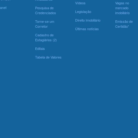
Vídeos
Vagas no
ranet
Pesquisa de
mercado
Legislação
Credenciados
imobiliário
Direito Imobiliário
Torne-se um
Emissão de
Corretor
Certidão*
Últimas notícias
Cadastro de
Estagiários (2)
Editais
Tabela de Valores