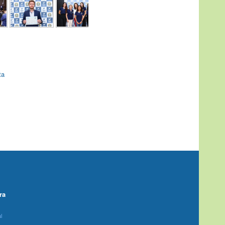
ta
ra
l