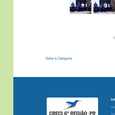
T
Voltar à Categoria
In
We
SI