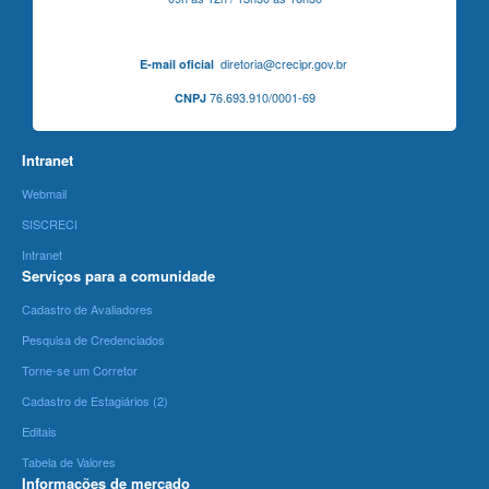
diretoria@crecipr.gov.br
E-mail oficial
76.693.910/0001-69
CNPJ
Intranet
Webmail
SISCRECI
Intranet
Serviços para a comunidade
Cadastro de Avaliadores
Pesquisa de Credenciados
Torne-se um Corretor
Cadastro de Estagiários (2)
Editais
Tabela de Valores
Informações de mercado