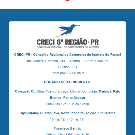
CRECI-PR - Conselho Regional de Corretores de Imóveis do Paraná
Rua General Carneiro, 814 - Centro | CEP: 80060-150
Curitiba - PR
Fone: (041) 3262-5505
HORÁRIO DE ATENDIMENTO
Cascavel,
Curitiba,
Foz do Iguaçu,
Litoral, Londrina, Maringá,
Pato
Branco,
Ponta Grossa
08h30 às 12h / 13h às 17h30
Apucarana,
Guarapuava,
Norte Pioneiro,
Toledo, Umuarama
10h às 12h / 13h às 17h
Francisco Beltrão
09h às 12h / 13h30 às 16h30