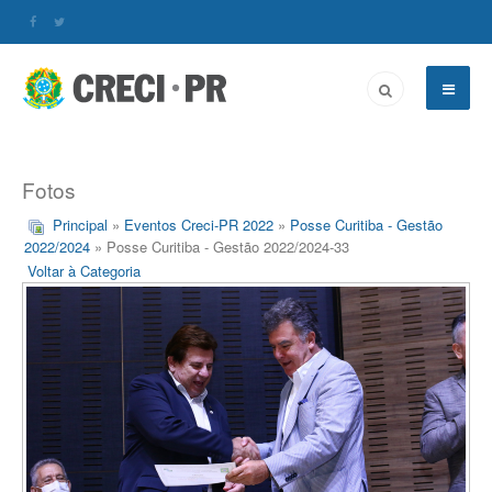
Fotos
Principal
»
Eventos Creci-PR 2022
»
Posse Curitiba - Gestão
2022/2024
» Posse Curitiba - Gestão 2022/2024-33
Voltar à Categoria