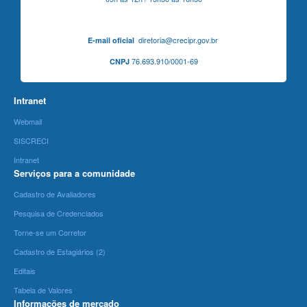
diretoria@crecipr.gov.br
E-mail oficial
76.693.910/0001-69
CNPJ
Intranet
Webmail
SISCRECI
Intranet
Serviços para a comunidade
Cadastro de Avaliadores
Pesquisa de Credenciados
Torne-se um Corretor
Cadastro de Estagiários (2)
Editais
Tabela de Valores
Informações de mercado