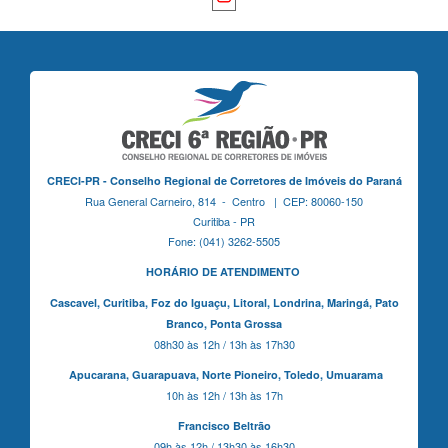
CRECI-PR - Conselho Regional de Corretores de Imóveis do Paraná
Rua General Carneiro, 814 - Centro | CEP: 80060-150
Curitiba - PR
Fone: (041) 3262-5505
HORÁRIO DE ATENDIMENTO
Cascavel,
Curitiba,
Foz do Iguaçu,
Litoral, Londrina, Maringá,
Pato
Branco,
Ponta Grossa
08h30 às 12h / 13h às 17h30
Apucarana,
Guarapuava,
Norte Pioneiro,
Toledo, Umuarama
10h às 12h / 13h às 17h
Francisco Beltrão
09h às 12h / 13h30 às 16h30