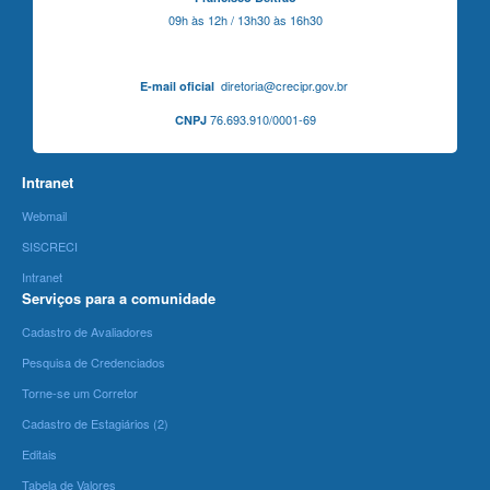
09h às 12h / 13h30 às 16h30
diretoria@crecipr.gov.br
E-mail oficial
76.693.910/0001-69
CNPJ
Intranet
Webmail
SISCRECI
Intranet
Serviços para a comunidade
Cadastro de Avaliadores
Pesquisa de Credenciados
Torne-se um Corretor
Cadastro de Estagiários (2)
Editais
Tabela de Valores