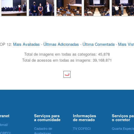
OP 12:
Mais Avaliadas
-
Últimas Adicionadas
-
Última Comentada
-
Mais Vis
Total de imagens em todas as categorias: 45,878
Total de acessos em todas as imagens: 39,168,871
tranet
Serviços para
Informações
Serviços pa
a comunidade
de mercado
o corretor
bmail
Cadastro de
TV COFECI
Quarta Especia
SCRECI
Avaliadores