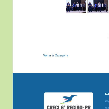
T
Voltar à Categoria
In
We
SI