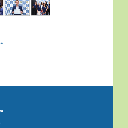
ta
ra
l