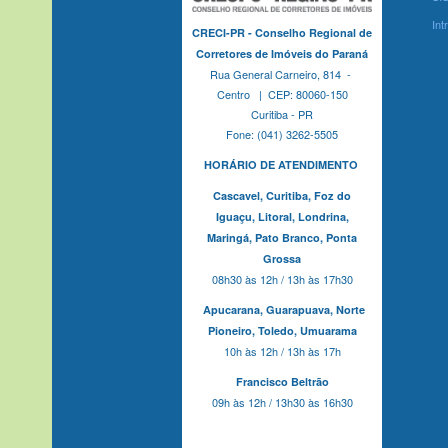
Int
CRECI-PR - Conselho Regional de
Corretores de Imóveis do Paraná
Rua General Carneiro, 814 -
Centro | CEP: 80060-150
Curitiba - PR
Fone: (041) 3262-5505
HORÁRIO DE ATENDIMENTO
Cascavel,
Curitiba,
Foz do
Iguaçu,
Litoral, Londrina,
Maringá,
Pato Branco,
Ponta
Grossa
08h30 às 12h / 13h às 17h30
Apucarana,
Guarapuava,
Norte
Pioneiro,
Toledo, Umuarama
10h às 12h / 13h às 17h
Francisco Beltrão
09h às 12h / 13h30 às 16h30