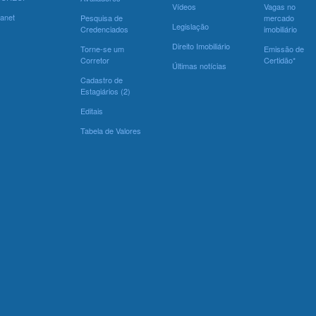
Vídeos
Vagas no
ranet
Pesquisa de
mercado
Legislação
Credenciados
imobiliário
Direito Imobiliário
Torne-se um
Emissão de
Corretor
Certidão*
Últimas notícias
Cadastro de
Estagiários (2)
Editais
Tabela de Valores