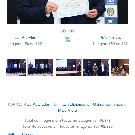
Anterior
Próximo
Imagem 154 de 182
Imagem 156 de 182
TOP 12:
Mais Avaliadas
-
Últimas Adicionadas
-
Última Comentada
-
Mais Vista
Total de imagens em todas as categorias: 45,878
Total de acessos em todas as imagens: 39,192,886
Voltar à Categoria