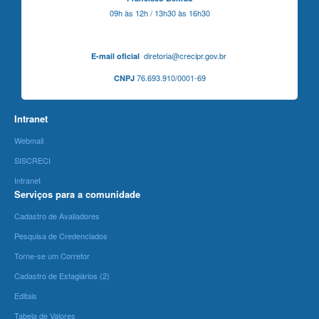
09h às 12h / 13h30 às 16h30
diretoria@crecipr.gov.br
E-mail oficial
76.693.910/0001-69
CNPJ
Intranet
Webmail
SISCRECI
Intranet
Serviços para a comunidade
Cadastro de Avaliadores
Pesquisa de Credenciados
Torne-se um Corretor
Cadastro de Estagiários (2)
Editais
Tabela de Valores