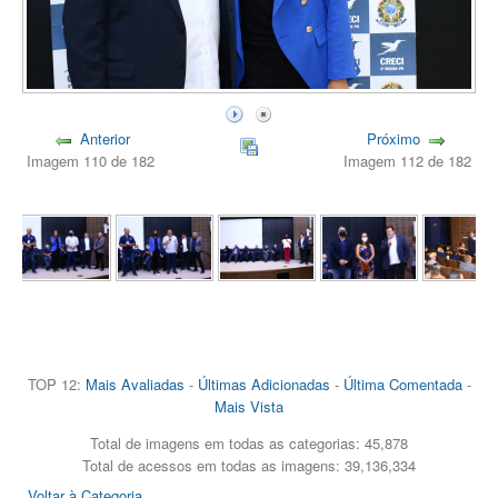
Anterior
Próximo
Imagem 110 de 182
Imagem 112 de 182
TOP 12:
Mais Avaliadas
-
Últimas Adicionadas
-
Última Comentada
-
Mais Vista
Total de imagens em todas as categorias: 45,878
Total de acessos em todas as imagens: 39,136,334
Voltar à Categoria