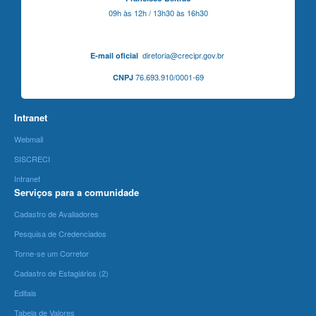
09h às 12h / 13h30 às 16h30
diretoria@crecipr.gov.br
E-mail oficial
76.693.910/0001-69
CNPJ
Intranet
Webmail
SISCRECI
Intranet
Serviços para a comunidade
Cadastro de Avaliadores
Pesquisa de Credenciados
Torne-se um Corretor
Cadastro de Estagiários (2)
Editais
Tabela de Valores