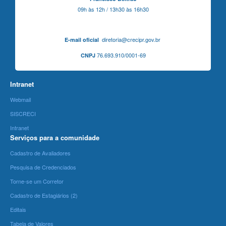
09h às 12h / 13h30 às 16h30
diretoria@crecipr.gov.br
E-mail oficial
76.693.910/0001-69
CNPJ
Intranet
Webmail
SISCRECI
Intranet
Serviços para a comunidade
Cadastro de Avaliadores
Pesquisa de Credenciados
Torne-se um Corretor
Cadastro de Estagiários (2)
Editais
Tabela de Valores