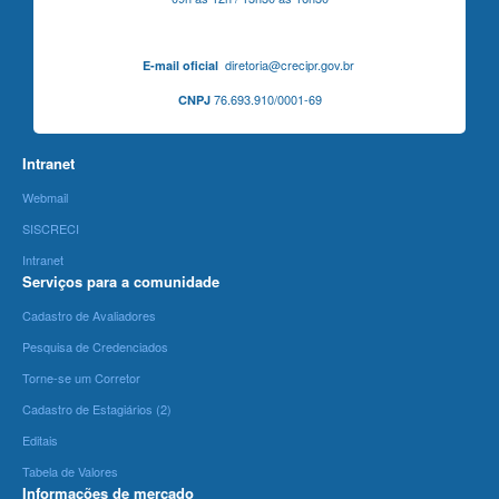
diretoria@crecipr.gov.br
E-mail oficial
76.693.910/0001-69
CNPJ
Intranet
Webmail
SISCRECI
Intranet
Serviços para a comunidade
Cadastro de Avaliadores
Pesquisa de Credenciados
Torne-se um Corretor
Cadastro de Estagiários (2)
Editais
Tabela de Valores
Informações de mercado