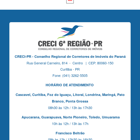
CRECI-PR - Conselho Regional de Corretores de Imóveis do Paraná
Rua General Carneiro, 814 - Centro | CEP: 80060-150
Curitiba - PR
Fone: (041) 3262-5505
HORÁRIO DE ATENDIMENTO
Cascavel,
Curitiba,
Foz do Iguaçu,
Litoral, Londrina, Maringá,
Pato
Branco,
Ponta Grossa
08h30 às 12h / 13h às 17h30
Apucarana,
Guarapuava,
Norte Pioneiro,
Toledo, Umuarama
10h às 12h / 13h às 17h
Francisco Beltrão
09h às 12h / 13h30 às 16h30