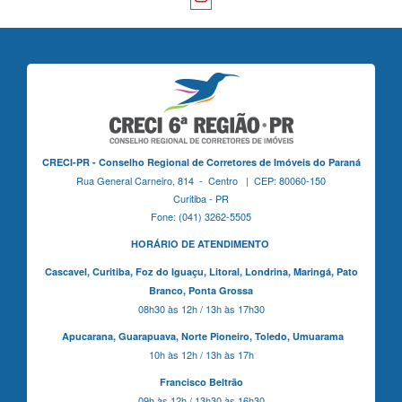
CRECI-PR - Conselho Regional de Corretores de Imóveis do Paraná
Rua General Carneiro, 814 - Centro | CEP: 80060-150
Curitiba - PR
Fone: (041) 3262-5505
HORÁRIO DE ATENDIMENTO
Cascavel,
Curitiba,
Foz do Iguaçu,
Litoral, Londrina, Maringá,
Pato
Branco,
Ponta Grossa
08h30 às 12h / 13h às 17h30
Apucarana,
Guarapuava,
Norte Pioneiro,
Toledo, Umuarama
10h às 12h / 13h às 17h
Francisco Beltrão
09h às 12h / 13h30 às 16h30