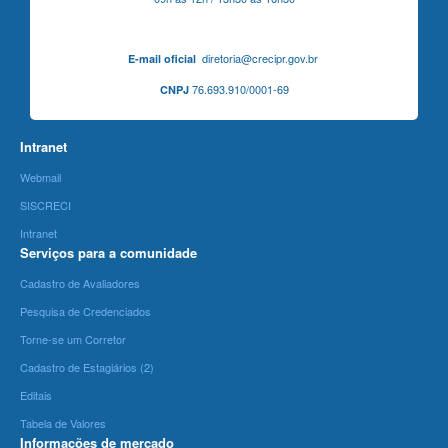
diretoria@crecipr.gov.br
E-mail oficial
76.693.910/0001-69
CNPJ
Intranet
Webmail
SISCRECI
Intranet
Serviços para a comunidade
Cadastro de Avaliadores
Pesquisa de Credenciados
Torne-se um Corretor
Cadastro de Estagiários (2)
Editais
Tabela de Valores
Informações de mercado