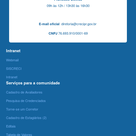
09h às 12h / 13h30 às 16h30
diretoria@crecipr.gov.br
E-mail oficial
76.693.910/0001-69
CNPJ
Intranet
Webmail
SISCRECI
Intranet
Serviços para a comunidade
Cadastro de Avaliadores
Pesquisa de Credenciados
Torne-se um Corretor
Cadastro de Estagiários (2)
Editais
Tabela de Valores