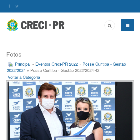
Fotos
Principal
»
Eventos Creci-PR 2022
»
Posse Curitiba - Gestão
2022/2024
» Posse Curitiba - Gestão 2022/2024-42
Voltar à Categoria