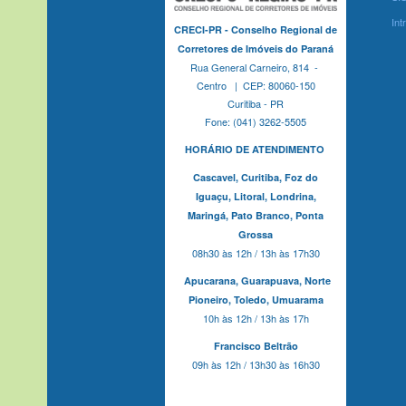
Int
CRECI-PR - Conselho Regional de
Corretores de Imóveis do Paraná
Rua General Carneiro, 814 -
Centro | CEP: 80060-150
Curitiba - PR
Fone: (041) 3262-5505
HORÁRIO DE ATENDIMENTO
Cascavel,
Curitiba,
Foz do
Iguaçu,
Litoral, Londrina,
Maringá,
Pato Branco,
Ponta
Grossa
08h30 às 12h / 13h às 17h30
Apucarana,
Guarapuava,
Norte
Pioneiro,
Toledo, Umuarama
10h às 12h / 13h às 17h
Francisco Beltrão
09h às 12h / 13h30 às 16h30