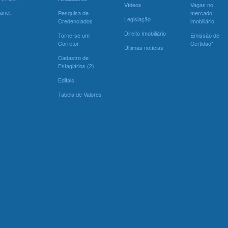
Vídeos
Vagas no
ranet
Pesquisa de
mercado
Legislação
Credenciados
imobiliário
Direito Imobiliário
Torne-se um
Emissão de
Corretor
Certidão*
Últimas notícias
Cadastro de
Estagiários (2)
Editais
Tabela de Valores