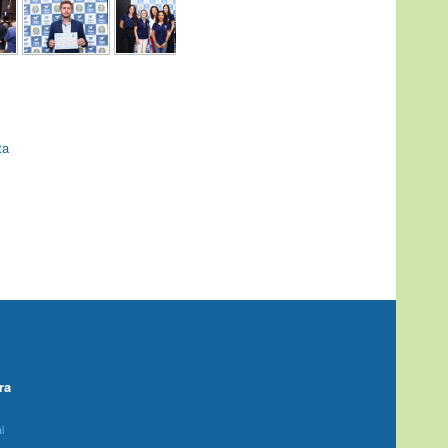
ta
ra
l