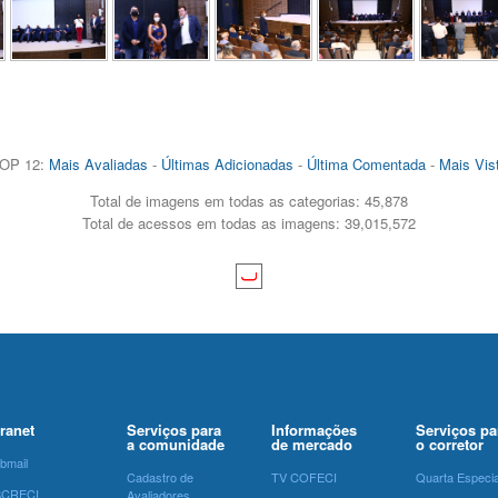
OP 12:
Mais Avaliadas
-
Últimas Adicionadas
-
Última Comentada
-
Mais Vis
Total de imagens em todas as categorias: 45,878
Total de acessos em todas as imagens: 39,015,572
tranet
Serviços para
Informações
Serviços pa
a comunidade
de mercado
o corretor
bmail
Cadastro de
TV COFECI
Quarta Especia
SCRECI
Avaliadores