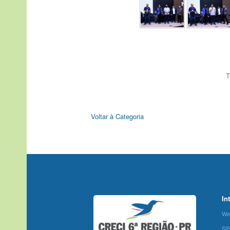
T
Voltar à Categoria
In
We
SI