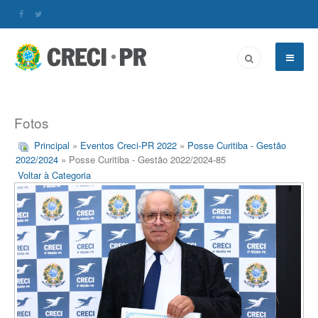
Fotos
Principal
»
Eventos Creci-PR 2022
»
Posse Curitiba - Gestão
2022/2024
» Posse Curitiba - Gestão 2022/2024-85
Voltar à Categoria