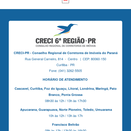
CRECI-PR - Conselho Regional de Corretores de Imóveis do Paraná
Rua General Carneiro, 814 - Centro | CEP: 80060-150
Curitiba - PR
Fone: (041) 3262-5505
HORÁRIO DE ATENDIMENTO
Cascavel,
Curitiba,
Foz do Iguaçu,
Litoral, Londrina, Maringá,
Pato
Branco,
Ponta Grossa
08h30 às 12h / 13h às 17h30
Apucarana,
Guarapuava,
Norte Pioneiro,
Toledo, Umuarama
10h às 12h / 13h às 17h
Francisco Beltrão
09h às 12h / 13h30 às 16h30