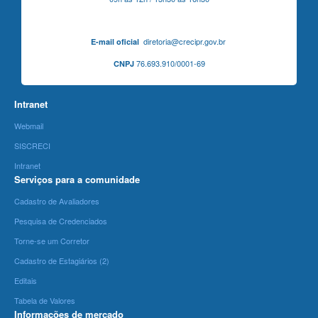
diretoria@crecipr.gov.br
E-mail oficial
76.693.910/0001-69
CNPJ
Intranet
Webmail
SISCRECI
Intranet
Serviços para a comunidade
Cadastro de Avaliadores
Pesquisa de Credenciados
Torne-se um Corretor
Cadastro de Estagiários (2)
Editais
Tabela de Valores
Informações de mercado