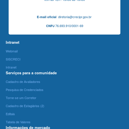
diretoria@crecipr.gov.br
E-mail oficial
76.693.910/0001-69
CNPJ
Intranet
Webmail
SISCRECI
Intranet
Serviços para a comunidade
Cadastro de Avaliadores
Pesquisa de Credenciados
Torne-se um Corretor
Cadastro de Estagiários (2)
Editais
Tabela de Valores
Informações de mercado