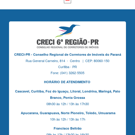
CRECI-PR - Conselho Regional de Corretores de Imóveis do Paraná
Rua General Carneiro, 814 - Centro | CEP: 80060-150
Curitiba - PR
Fone: (041) 3262-5505
HORÁRIO DE ATENDIMENTO
Cascavel,
Curitiba,
Foz do Iguaçu,
Litoral, Londrina, Maringá,
Pato
Branco,
Ponta Grossa
08h30 às 12h / 13h às 17h30
Apucarana,
Guarapuava,
Norte Pioneiro,
Toledo, Umuarama
10h às 12h / 13h às 17h
Francisco Beltrão
09h às 12h / 13h30 às 16h30