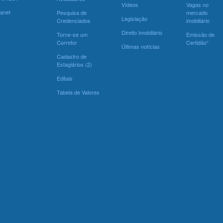
Vídeos
Vagas no
ranet
Pesquisa de
mercado
Legislação
Credenciados
imobiliário
Direito Imobiliário
Torne-se um
Emissão de
Corretor
Certidão*
Últimas notícias
Cadastro de
Estagiários (2)
Editais
Tabela de Valores