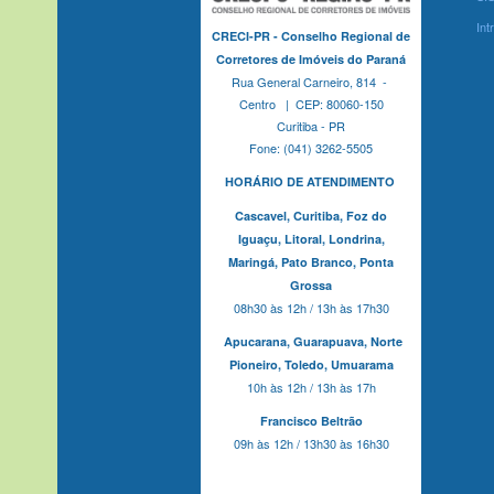
Int
CRECI-PR - Conselho Regional de
Corretores de Imóveis do Paraná
Rua General Carneiro, 814 -
Centro | CEP: 80060-150
Curitiba - PR
Fone: (041) 3262-5505
HORÁRIO DE ATENDIMENTO
Cascavel,
Curitiba,
Foz do
Iguaçu,
Litoral, Londrina,
Maringá,
Pato Branco,
Ponta
Grossa
08h30 às 12h / 13h às 17h30
Apucarana,
Guarapuava,
Norte
Pioneiro,
Toledo, Umuarama
10h às 12h / 13h às 17h
Francisco Beltrão
09h às 12h / 13h30 às 16h30