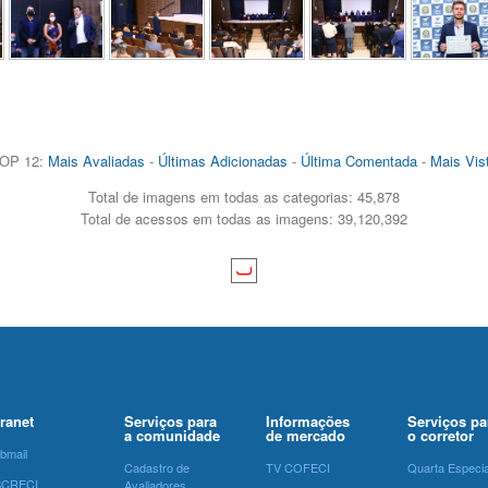
OP 12:
Mais Avaliadas
-
Últimas Adicionadas
-
Última Comentada
-
Mais Vis
Total de imagens em todas as categorias: 45,878
Total de acessos em todas as imagens: 39,120,392
tranet
Serviços para
Informações
Serviços pa
a comunidade
de mercado
o corretor
bmail
Cadastro de
TV COFECI
Quarta Especia
SCRECI
Avaliadores