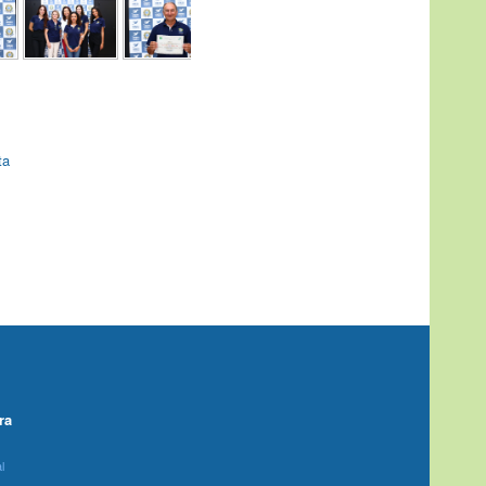
ta
ra
l