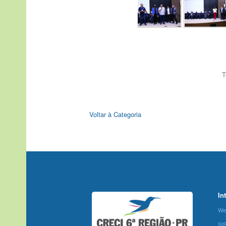
T
Voltar à Categoria
In
We
SI