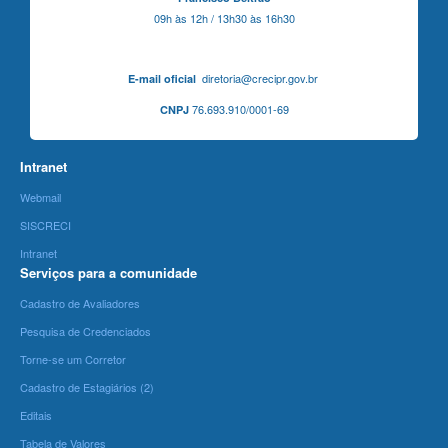
09h às 12h / 13h30 às 16h30
diretoria@crecipr.gov.br
E-mail oficial
76.693.910/0001-69
CNPJ
Intranet
Webmail
SISCRECI
Intranet
Serviços para a comunidade
Cadastro de Avaliadores
Pesquisa de Credenciados
Torne-se um Corretor
Cadastro de Estagiários (2)
Editais
Tabela de Valores