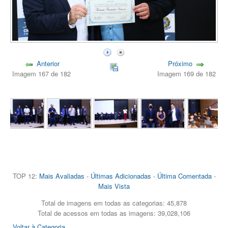
Anterior
Próximo
Imagem 167 de 182
Imagem 169 de 182
TOP 12:
Mais Avaliadas
-
Últimas Adicionadas
-
Última Comentada
-
Mais Vista
Total de imagens em todas as categorias: 45,878
Total de acessos em todas as imagens: 39,028,106
Voltar à Categoria